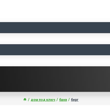
дом под ключ
бани
берг