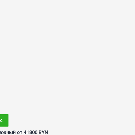
с
тажный от 41800 BYN