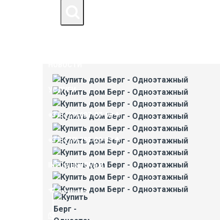
ДОМА ПОД КЛЮЧ
КОНТАКТЫ
НОВОСТИ
УСЛУГИ
+375 (29) 607-07-98
+375 (29) 293-29-33
INFO@ENDOVA.BY