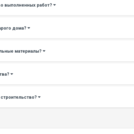
тво выполненных работ?
арого дома?
ельные материалы?
ства?
е строительство?