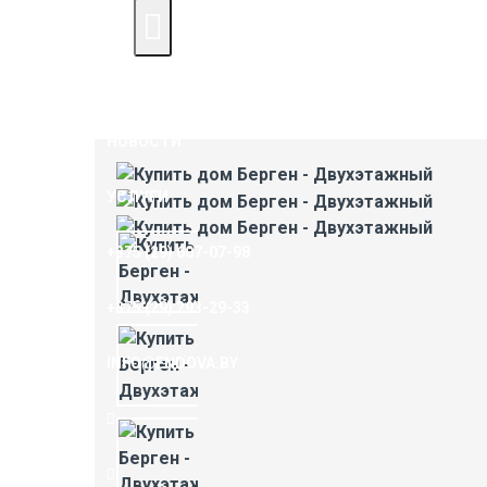
ДОМА ПОД КЛЮЧ
КОНТАКТЫ
НОВОСТИ
УСЛУГИ
+375 (29) 607-07-98
+375 (29) 293-29-33
INFO@ENDOVA.BY