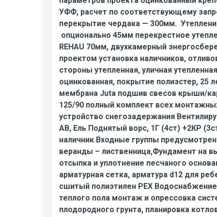
параметров проекта оцинкованный креп
УФФ, расчет по соответствующему запр
перекрытие чердака — 300мм. Утеплени
опционально 45мм перекрестное утепле
REHAU 70мм, двухкамерный энергосберег
проектом установка наличников, отливо
стороны утепленная, уличная утепленная
оцинкованная, покрытие полиэстер, 25 
мембрана Juta подшив свесов крыши/ка
125/90 полный комплект всех монтажных
устройство снегозадержания Вентилиру
АВ, Ель Поднятый ворс, 1Г (4ст) +2КР (
наличник Входные группы предусмотрен
веранды – лиственница,Фундамент на вы
отсыпка и уплотнение песчаного основа
арматурная сетка, арматура d12 для реб
сшитый полиэтилен PEX Водоснабжение 
теплого пола монтаж и опрессовка сист
плодородного грунта, планировка котло