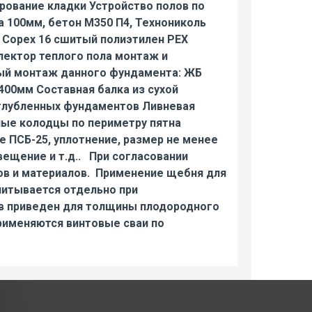
ирование кладки Устройство полов по
а 100мм, бетон М350 П4, Технониколь
 Copex 16 сшитый полиэтилен PEX
лектор теплого пола монтаж и
ный монтаж данного фундамента: ЖБ
400мм Составная балка из сухой
глубленных фундаментов Ливневая
ные колодцы по периметру пятна
е ПСБ-25, уплотнение, размер не менее
ещение и т.д.. При согласовании
ов и материалов. Применение щебня для
читывается отдельно при
в приведен для толщины плодородного
применяются винтовые сваи по