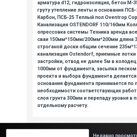
арматура d12, гидроизоляция, бетон М-3
груту утепление ленты и основания ПСБ
Карбон, ПСБ-25 Теплый пол Oventrop Co
Канализация OSTENDORF 110/160мм Колл
опрессовка системы Техника аренда вс
сваи 150мм*150мм/200мм*200мм длина 30
строганой доски общим сечение 235м*
канализация Ostendorf, приемные лотки
застройки, отвод не далее 5м в колоде
1000мм от фундамента, засыпка песком 
проекта и выбора фундамента делается
основания фундамента принимается по 
необходимости соответствующих работ 
слоя грунта 300мм и перепаду уровня в 
отдельному расчету.
Вам также может понравиться
Недавно просмот