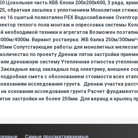
50 Цокольная часть КББ блоки 200х200х600, 3 ряда, арм
-25, обратная засыпка с уплотнением Монолитная стяжк
pex 16 сшитый полиэтилен PEX Водоснабжение Oventrop
ектор теплого пола монтаж и опрессовка системы Кол
ей необходимой техники и агрегатов Возможен поэтап
00м/4000м. Вариант ростверка: ЖБ балка 250м/300мм*
135мм Сопутствующие работы для монолитных мелкоза
 количество по проекту Дренаж пятна застройки прием
ц или дренажную систему Утепленная отмостка утеплени
Закладные ввод закладных под электрику, внешнее осв
 подробная смета с обоснованием стоимости всех этап
показаниям исследования грунта. Дренаж участка расс
на основании исследования грунта Расчет фундаменто
пятне застройки не более 250мм. Для веранд и крылец 
ренные
Самые просматриваемые