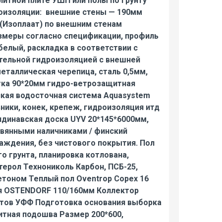
тной плите УШП или полы по грунту
оизоляции: внешние стены — 190мм
(Изоплаат) по внешним стенам
змеры согласно спецификации, профиль
белый, раскладка в соответствии с
ительной гидроизоляцией с внешней
металлическая черепица, сталь 0,5мм,
етка 90*20мм гидро-ветрозащитная
ская водосточная система Aquasystem
ники, конек, крепеж, гидроизоляция итд
динавская доска UYV 20*145*6000мм,
ревянными наличниками / финский
аждения, без чистового покрытия. Пол
 грунта, планировка котлована,
ерол Технониколь Карбон, ПСБ-25,
бетоном Теплый пол Oventrop Copex 16
ия OSTENDORF 110/160мм Коллектор
гатов УФФ Подготовка основания выборка
итная подошва Размер 200*600,