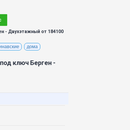
с
н - Двухэтажный от 184100
инавские
дома
под ключ Берген -