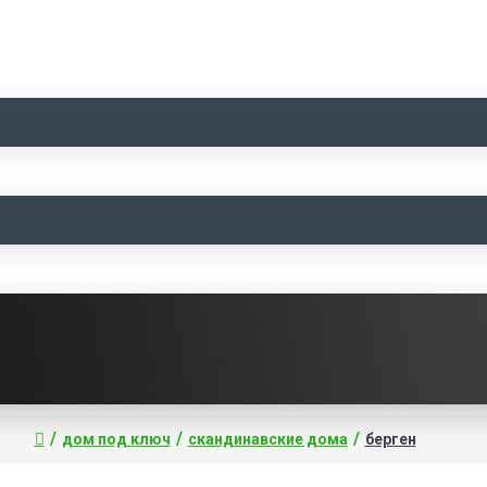
дом под ключ
скандинавские дома
берген