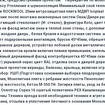
еж, предусмотренный проектом. Перекрытие по моноли
осу Утепление и шумоизоляция Минимальный слой тепл
е ROCKWOOL 25мм ветрозащитная плита МДВП Isoplaat 
ние после монтажа инженерных систем Окна/Двери ра
ающий стеклопакет (И- стекло), фурнитура Roto, цвет 
в на фасад монтаж окна в теплой зоне стены, с дополн
 входная дверь , белая Кровля и водосточная система 
лет подкровельная вентиляция, брусок 45*45мм, обреш
рнизов деревом, устройство лобовой доски металличе
 элементов кровли включая планки примыкания, капель
емый деревянный фасад контробрешетка 45*45мм скан
3ст) укрывной окрас цвет RAL отделка окон и дверей де
ные проектом веранды, балконы, крыльца, включая огр
бор: УШП (Подготовка основания выборка плодородного
ния, Монолитная плита с ребрами жесткости Пенополист
ер жесткости, бетон М-350 П4. Затирка плиты, уход за 
Oventrop Copex 16 сшитый полиэтилен PEX Канализац
емы Техника аренда всей необходимой техники и агре
вана, отсыпка и уплотнение песчаного основания Монол