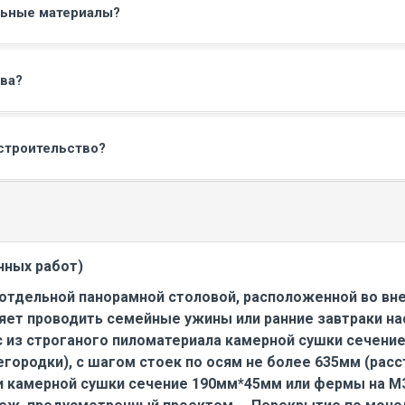
льные материалы?
ва?
строительство?
чных работ)
 отдельной панорамной столовой, расположенной во вн
ет проводить семейные ужины или ранние завтраки на
ас из строганого пиломатериала камерной сушки сечен
городки), с шагом стоек по осям не более 635мм (рас
и камерной сушки сечение 190мм*45мм или фермы на МЗ