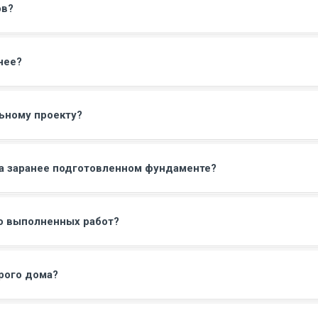
ов?
нее?
ьному проекту?
а заранее подготовленном фундаменте?
во выполненных работ?
рого дома?