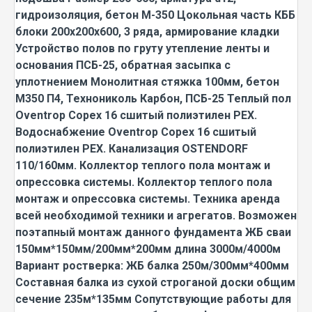
гидроизоляция, бетон М-350 Цокольная часть КББ
блоки 200х200х600, 3 ряда, армирование кладки
Устройство полов по груту утепление ленты и
основания ПСБ-25, обратная засыпка с
уплотнением Монолитная стяжка 100мм, бетон
М350 П4, Технониколь Карбон, ПСБ-25 Теплый пол
Oventrop Copex 16 сшитый полиэтилен PEX.
Водоснабжение Oventrop Copex 16 сшитый
полиэтилен PEX. Канализация OSTENDORF
110/160мм. Коллектор теплого пола монтаж и
опрессовка системы. Коллектор теплого пола
монтаж и опрессовка системы. Техника аренда
всей необходимой техники и агрегатов. Возможен
поэтапный монтаж данного фундамента ЖБ сваи
150мм*150мм/200мм*200мм длина 3000м/4000м
Вариант ростверка: ЖБ балка 250м/300мм*400мм
Составная балка из сухой строганой доски общим
сечение 235м*135мм Сопутствующие работы для