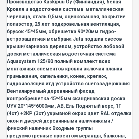
Производство Kaskipuu Oy (Финляндия), белая
Кровля и водосточная система металлическая
черепица, сталь 0,5мм, оцинкованная, покрытие
полиэстер, 25 лет подкровельная вентиляция,
брусок 45*45мм, обрешетка 90*20мм гидро-
ветрозащитная мембрана Juta подшив свесов
крыши/карнизов деревом, устройство лобовой
доски металлическая водосточная система
Aquasystem 125/90 полный комплект всех
монтажных элементов кровли включая планки
примыкания, капельники, конек, крепеж,
гидроизоляция итд устройство снегозадержания
Вентилируемый деревянный фасад
контробрешетка 45*45мм скандинавская доска
UYV 20*145*6000мм, АВ, Ель Поднятый ворс, 1Г
(4ст) +2КР (3ст) укрывной окрас цвет RAL отделка
окон и дверей деревянными наличниками /
финский наличник Входные группы
предусмотренные проектом веранды, балконы,