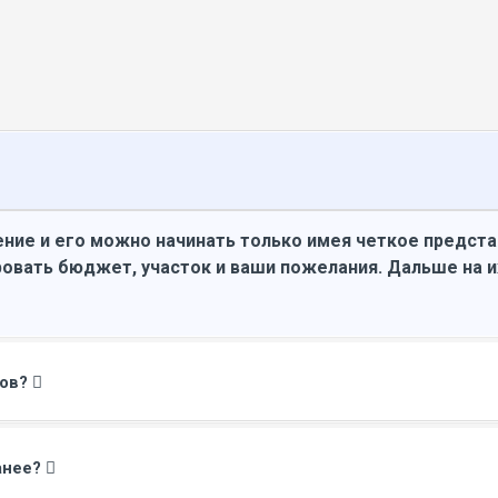
ние и его можно начинать только имея четкое предст
овать бюджет, участок и ваши пожелания. Дальше на 
мов?
анее?