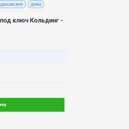
ндинавские
дома
под ключ Кольдинг -
вку