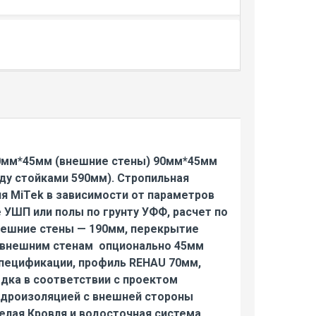
90мм*45мм (внешние стены) 90мм*45мм
ду стойками 590мм). Стропильная
я MiTek в зависимости от параметров
УШП или полы по грунту УФФ, расчет по
ешние стены — 190мм, перекрытие
о внешним стенам опционально 45мм
пецификации, профиль REHAU 70мм,
адка в соответствии с проектом
гидроизоляцией с внешней стороны
белая Кровля и водосточная система