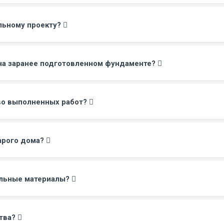
льному проекту?
на заранее подготовленном фундаменте?
тво выполненных работ?
арого дома?
ельные материалы?
ства?