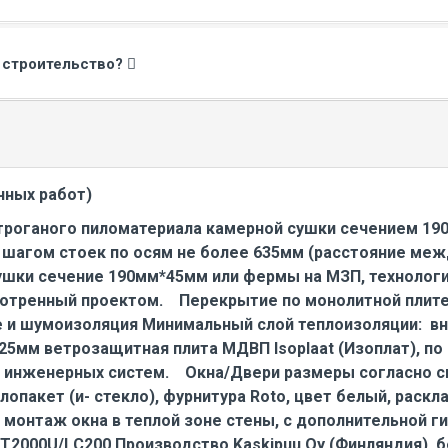
е строительство?
чных работ)
 строганого пиломатериала камерной сушки сечением 1
с шагом стоек по осям не более 635мм (расстояние меж
ушки сечение 190мм*45мм или фермы на МЗП, технологи
отренный проектом. Перекрытие по монолитной плите 
 и шумоизоляция Минимальный слой теплоизоляции: вн
5мм ветрозащитная плита МДВП Isoplaat (Изоплат), п
 инженерных систем. Окна/Двери размеры согласно с
пакет (и- стекло), фурнитура Roto, цвет белый, раскл
д монтаж окна в теплой зоне стены, с дополнительной 
ST2000U/LC200 Производство Kaskipuu Oy (Финляндия), 