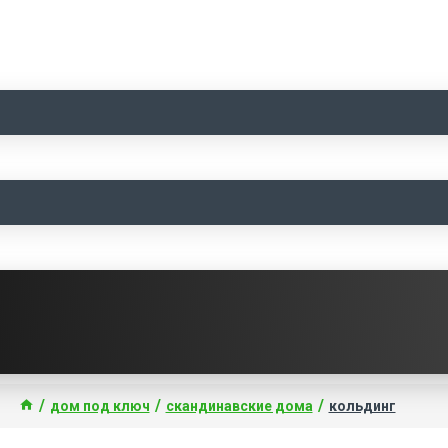
дом под ключ
скандинавские дома
кольдинг