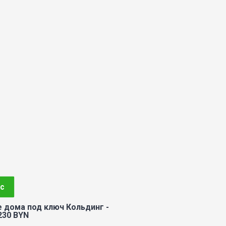
с
 дома под ключ Кольдинг -
230 BYN